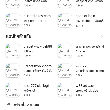
ufabet ฝากวอเล็ต
waspbet ดาวน์โหลด
4.4
4.9
star
star
https//ko789.com
bk8 slot login
w88 promotions
dk7 casino เครดิตฟรี
4.3
4.8
star
star
แอปที่คล้ายกัน
arrow_forward
ufabet www.peh888.com 🔥
ทางเข้าpxj เครดิตฟรี 1
ib8 vip
/ufabet
4.9
4.8
star
star
ufabet mobile home app
w88 99
ufabet เว็บตรงไม่มีขั้นต่ํา
ทางเข้า ufabet company
4.4
4.9
star
star
joker777 slot login
w88 พนันสด
kc9+slot
crocs w9 uk size
4.3
4.8
star
star
flag
แจ้งว่าไม่เหมาะสม