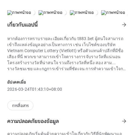
เกี่ยวกับแอปนี้
arrow_forward
หากต้องการทราบรายละเอียดเกี่ยวกับ
t883.bet
ผู้สนใจสามารถ
เข้าถึงแหล่งข้อมูลอย่างเป็นทางการ เช่น เว็บไซต์ของบริษัท
Vietnam Computer Lottery (Vietlott) หรือตัวแทนค้าปลีกที่มีชื่อ
เสียง ที่นี่ พวกเขาสามารถเข้าใจตารางการจับรางวัลที่แน่นอน
โครงสร้างรางวัลที่น่าสนใจ รวมถึงรางวัลที่หนึ่ง สอง สาม...
รางวัลชมเชย และกฎการเข้าร่วมที่ชัดเจน การทำความเข้าใจกฎ
ระเบียบช่วยให้ผู้เล่นเข้าใจโอกาสและวิธีการตรวจสอบผลได้ดีขึ้น
หลังจากการจับรางวัลเป็นประจำทุกวันเสาร์
อัปเดตเมื่อ
ความแตกต่างระหว่างพอร์ทัลเกมปกติและระบบมาตรฐาน
2026-03-24T01:43:10+08:00
t883.bet
สะท้อนให้เห็นในกลยุทธ์การบริการลูกค้า ข้อกำหนด
บังคับคือการสนับสนุนตลอด 24 ชั่วโมงทุกวันผ่านหลายช่องทาง
เช่น แชทสด อีเมล และโทรศัพท์ด้วยทีมงานที่เชี่ยวชาญเป็นพิเศษ
การสื่อสาร
เพื่อรักษาตำแหน่ง
t883.bet
ธุรกิจจะต้องฝึกอบรมพนักงานอย่างต่อ
เนื่องเพื่อรับมือกับสถานการณ์และตอบคำถามอย่างรวดเร็ว
ความปลอดภัยของข้อมูล
arrow_forward
โดยทั่วไปแล้วคลังข้อมูลทางเทคนิคจะจัดเก็บข้อมูลโดยละเอียดที่
เกี่ยวข้องกับ `t883.bet` เพื่อให้เรียกใช้งานได้ง่าย ตัวระบุแต่ละตัว
ความปลอดภัยเริ่มต้นด้วยความเข้าใจเกี่ยวกับวิธีที่นักพัฒนาแอ