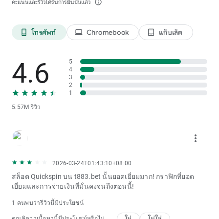
คะแนนและรีวิวได้รับการยืนยันแล้ว
info_outline
โทรศัพท์
Chromebook
แท็บเล็ต
phone_android
laptop
tablet_android
4.6
5
4
3
2
1
5.57M รีวิว
more_vert
2026-03-24T01:43:10+08:00
สล็อต Quickspin บน t883.bet นั้นยอดเยี่ยมมาก! กราฟิกที่ยอด
เยี่ยมและการจ่ายเงินที่มั่นคงจนถึงตอนนี้!
1 คนพบว่ารีวิวนี้มีประโยชน์
ใช่
ไม่ใช่
คุณคิดว่าเนื้อหานี้มีประโยชน์หรือไม่