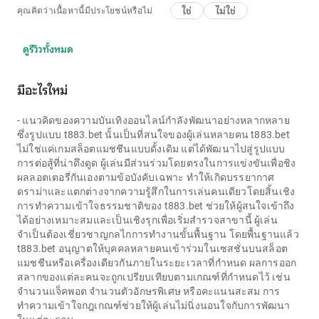
ใช่
ไม่ใช่
คุณคิดว่าเนื้อหานี้มีประโยชน์หรือไม่
ดูรีวิวทั้งหมด
มีอะไรใหม่
- แนวคิดของความบันเทิงออนไลน์กำลังพัฒนาอย่างหลากหลาย
ซึ่งรูปแบบ t883.bet นั้นเป็นที่สนใจของผู้เล่นหลายคน t883.bet
ไม่ใช่แค่เกมสล็อตแมชชีนแบบดั้งเดิม แต่ได้พัฒนาไปสู่รูปแบบ
การต่อสู้ที่น่าดึงดูด ผู้เล่นมีส่วนร่วมโดยตรงในการแข่งขันเพื่อชิง
ผลลอตเตอรี่กันเองตามข้อบังคับเฉพาะ ทำให้เกิดบรรยากาศ
ดราม่าและแตกต่างจากความรู้สึกในการเล่นคนเดียวโดยสิ้นเชิง
การทำความเข้าใจธรรมชาติของ t883.bet ช่วยให้ผู้สนใจเข้าถึง
ได้อย่างเหมาะสมและเป็นเชิงรุกเพื่อเริ่มสำรวจสาขานี้ ผู้เล่น
จำเป็นต้องเชี่ยวชาญกลไกการทำงานขั้นพื้นฐาน โดยพื้นฐานแล้ว
t883.bet อนุญาตให้บุคคลหลายคนเข้าร่วมในเซสชั่นบนสล็อต
แมชชีนหรือเครื่องเดียวกันภายในระยะเวลาที่กำหนด ผลการออก
สลากของแต่ละคนจะถูกเปรียบเทียบตามเกณฑ์ที่กำหนดไว้ เช่น
จำนวนแจ็คพอต จำนวนตัวอักษรพิเศษ หรือคะแนนสะสม การ
ทำความเข้าใจกฎเกณฑ์ช่วยให้ผู้เล่นไม่นิ่งนอนใจกับการพัฒนา