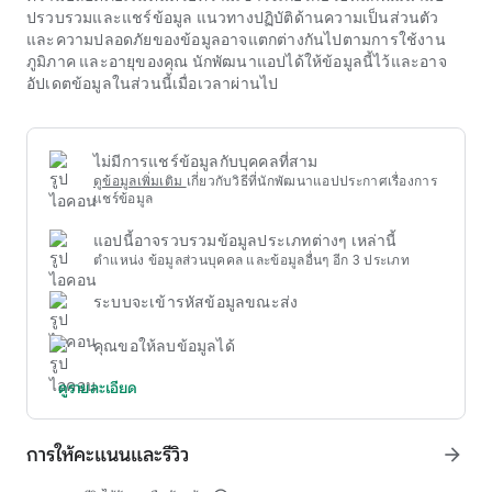
จะมาพร้อมกับข้อกำหนดทางเทคนิค แผนภาพการเชื่อมต่อ และคำ
ปรวบรวมและแชร์ข้อมูล แนวทางปฏิบัติด้านความเป็นส่วนตัว
แนะนำการใช้งานที่เกี่ยวข้อง การเข้าถึงข้อมูล `t883.bet` อย่าง
และความปลอดภัยของข้อมูลอาจแตกต่างกันไปตามการใช้งาน
เต็มรูปแบบจะช่วยเร่งการแก้ไขปัญหาได้
ภูมิภาค และอายุของคุณ นักพัฒนาแอปได้ให้ข้อมูลนี้ไว้และอาจ
อัปเดตข้อมูลในส่วนนี้เมื่อเวลาผ่านไป
ไม่มีการแชร์ข้อมูลกับบุคคลที่สาม
ดูข้อมูลเพิ่มเติม
เกี่ยวกับวิธีที่นักพัฒนาแอปประกาศเรื่องการ
แชร์ข้อมูล
แอปนี้อาจรวบรวมข้อมูลประเภทต่างๆ เหล่านี้
ตำแหน่ง ข้อมูลส่วนบุคคล และข้อมูลอื่นๆ อีก 3 ประเภท
ระบบจะเข้ารหัสข้อมูลขณะส่ง
คุณขอให้ลบข้อมูลได้
ดูรายละเอียด
การให้คะแนนและรีวิว
arrow_forward