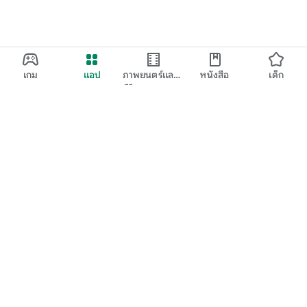
เกม
แอป
ภาพยนตร์และ
หนังสือ
เด็ก
ทีวี
Google Play
Play Pass
Play Points
บัตรของขวัญ
แลก
นโยบายการคืนเงิน