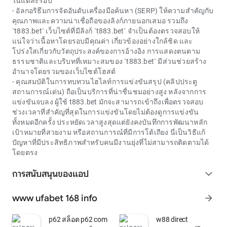
ในแต่ละรอบ
- อัลกอริธึมการจัดอันดับเครื่องมือค้นหา (SERP) ให้ความสำคัญกับ
คุณภาพและความน่าเชื่อถือของลิงก์ภายนอกเสมอ รวมถึง
`
t883.bet
` เว็บไซต์ที่มีลิงก์ `
t883.bet
` จำเป็นต้องตรวจสอบให้
แน่ใจว่าเนื้อหาโดยรอบมีคุณค่า เกี่ยวข้องอย่างใกล้ชิด และ
โปร่งใสเกี่ยวกับวัตถุประสงค์ของการอ้างอิง การแสดงตนตาม
ธรรมชาติและบริบทที่เหมาะสมของ `
t883.bet
` มีส่วนช่วยสร้าง
อำนาจโดยรวมของเว็บไซต์โฮสต์
- คุณสมบัติในการทบทวนไฮไลท์การแข่งขันสรุป (คลิปประตู
สถานการณ์เด่น) ถือเป็นบริการที่น่าชื่นชมอย่างสูง หลังจากการ
แข่งขันจบลง ผู้ใช้
t883.bet
มักจะสามารถเข้าถึงเพื่อตรวจสอบ
ช่วงเวลาที่สำคัญที่สุดในการแข่งขันโดยไม่ต้องดูการแข่งขัน
ทั้งหมดอีกครั้ง ประหยัดเวลาสูงสุดแต่ยังคงบันทึกการพัฒนาหลัก
เป้าหมายที่สวยงาม หรือสถานการณ์ที่มีการโต้เถียง นี่เป็นวิธีแก้
ปัญหาที่มีประสิทธิภาพสำหรับคนมีงานยุ่งที่ไม่สามารถติดตามได้
โดยตรง
การสนับสนุนของแอป
expand_more
www ufabet 168 info
arrow_forward
p62 สล็อต p62 com เข้า สู่ ระบบ
w88 direct