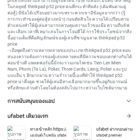
price
แทบจะไม่สามารถอยู่รอดได้นาน\ตำแหน่ง\ มีบทบาทสำคัญ
ในกลยุทธ์
thinkpad p52 price
คนที่กระทำทีหลัง (เดิมพันตามคู่
ต่อสู้) มีข้อได้เปรียบอย่างมากเพราะพวกเขามีข้อมูลมากกว่า (รู้
การกระทำของคู่ต่อสู้ล่วงหน้า) ก่อนตัดสินใจ ความได้เปรียบตาม
ตำแหน่งทำให้ผู้เล่นสามารถควบคุมความเร็วของมือ ความถี่บลัฟ
และเลือกเวลาที่เหมาะสมในการโจมตีได้ การใช้ประโยชน์จากสิ่ง
นี้อย่างเต็มที่คือสัญลักษณ์ของผู้เล่นที่ชาญฉลาด
thinkpad p52
price
- เมื่อพูดถึงความหลากหลายของประเภท thinkpad p52 price ตอบ
สนองความต้องการของผู้เล่นหลายคนที่มีความชอบแตกต่างกันได้
ค่อนข้างดี แพลตฟอร์มนี้มักจะรวมเกมไพ่เช่น Tien Len Mien
Nam, Phom (Ta La), Poker, Three Cards, Lieng, Poker และรูป
แบบอื่น ๆ อีกมากมาย ความร่ำรวยนี้เองที่ทำให้ thinkpad p52
price น่าดึงดูด ช่วยให้ผู้เล่นมีทางเลือกมากมายขึ้นอยู่กับอารมณ์
หรือทักษะส่วนตัวโดยไม่ต้องสลับไปมาระหว่างเว็บไซต์มากมาย
การสนับสนุนของแอป
expand_more
ufabet เติมวอเรท
arrow_forward
ทางเข้าหลัก https://ufa100.cyou/login-ufabet/
ufabet ฝากถอนผ่าน วอ
เอเย่นต์เว็บพนัน ufabet
ufabet premier