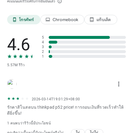
คะแนนและรีวิวได้รับการยืนยันแล้ว
info_outline
โทรศัพท์
Chromebook
แท็บเล็ต
phone_android
laptop
tablet_android
4.6
5
4
3
2
1
5.57M รีวิว
more_vert
2026-03-14T19:01:29+08:00
รักคาสิโนสดบน thinkpad p52 price! การถอนเงินที่รวดเร็วทำให้
ดียิ่งขึ้น!
1 คนพบว่ารีวิวนี้มีประโยชน์
ใช่
ไม่ใช่
คุณคิดว่าเนื้อหานี้มีประโยชน์หรือไม่