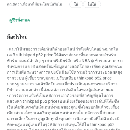
ใช่
ไม่ใช่
คุณคิดว่าเนื้อหานี้มีประโยชน์หรือไม่
ดูรีวิวทั้งหมด
มีอะไรใหม่
- แนวโน้มของการเดิมพันกีฬาออนไลน์กำลังเติบโตอย่างมากใน
เอเชีย thinkpad p52 price ให้อัตราต่อรองที่หลากหลายสำหรับ
ทัวร์นาเมนต์สำคัญ ๆ เช่น พรีเมียร์ลีก หรือ NBA ผู้เข้าร่วมสามารถ
รับชมการแข่งขันสดพร้อมข้อมูลทางสถิติโดยละเอียด คุณลักษณะ
การเดิมพันระหว่างการแข่งขันต้องใช้ความเร็วการประมวลผลสูง
จากระบบ ผู้เชี่ยวชาญมักจะเปรียบเทียบ
thinkpad p52 price
มาตรฐานระหว่างเจ้ามือรับแทงเมื่อประเมินคุณภาพของบริการ
กีฬา ความแตกต่างนี้ส่งผลต่อการตัดสินใจของผู้เล่นหลายคน
- การจัดการแบ๊งค์เป็นหลักการเอาตัวรอดที่สำคัญที่สุดในการ
แสวงหา
thinkpad p52 price
เป็นเพียงเรื่องของการเล่นที่โต๊ะซึ่ง
เงินเดิมพันตรงกับเงินทุนทั้งหมดของคุณ ซึ่งโดยปกติแล้วจะเสี่ยง
เพียงส่วนเล็กๆ ของเงินทุนต่อเซสชันเท่านั้น หลักการนี้ช่วยลด
ความเสี่ยงในการสูญเสียทุกสิ่งทุกอย่างเนื่องจากมือที่ไม่ดี แม้จะมี
ทักษะสูง แต่ผู้เล่นที่ไม่รู้วิธีจัดการเงินทุนให้ดีใน
thinkpad p52