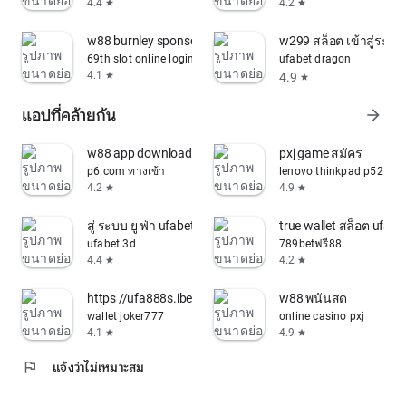
4.4
4.2
star
star
w88 burnley sponsor
w299 สล็อต เข้าสู่ระบบ
69th slot online login
ufabet dragon
4.1
4.9
star
star
แอปที่คล้ายกัน
arrow_forward
w88 app download
pxj game สมัคร
p6.com ทางเข้า
lenovo thinkpad p52 20
4.2
4.9
star
star
สู่ ระบบ ยู ฟ่า ufabet เว็บ ตรง ทาง เข้า มือ ถือ
true wallet สล็อต ufabe
ufabet 3d
789betฟรี88
4.4
4.2
star
star
https //ufa888s.ibetauto.com/ufa888s/ufabet/login
w88 พนันสด
wallet joker777
online casino pxj
4.1
4.9
star
star
flag
แจ้งว่าไม่เหมาะสม