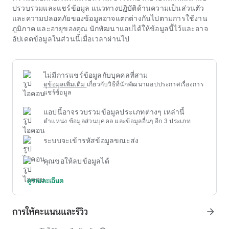
การเล่นมากเกินไป โดยเฉพาะอย่างยิ่งการให้ความสำคัญกับการ
ปรวบรวมและแชร์ข้อมูล แนวทางปฏิบัติด้านความเป็นส่วนตัว
จัดการงบประมาณส่วนบุคคลและเวลาที่เหมาะสมเมื่อความ
และความปลอดภัยของข้อมูลอาจแตกต่างกันไปตามการใช้งาน
บันเทิงในสถานที่เหล่านี้
ภูมิภาค และอายุของคุณ นักพัฒนาแอปได้ให้ข้อมูลนี้ไว้และอาจ
การจัดหมวดหมู่โปรแกรมรางวัลเป็นทักษะที่จำเป็น ข้อเสนอ
อัปเดตข้อมูลในส่วนนี้เมื่อเวลาผ่านไป
ทั้งหมดไม่เหมือนกัน โบนัสต้อนรับ โบนัสเงินฝาก ฟรีสปิน หรือ
โปรแกรมวีไอพีล้วนมีลักษณะเป็นของตัวเอง การเลือกข้อมูลที่ตรง
กับ
thinkpad p52 price
ช่วยให้ลูกค้าพบแพ็คเกจบริการที่น่าพึง
พอใจที่สุด แต่ละประเภทมุ่งเป้าไปที่ผู้ชมเฉพาะหรือวัตถุประสงค์
ไม่มีการแชร์ข้อมูลกับบุคคลที่สาม
การใช้งาน ดังนั้นการทำความเข้าใจความต้องการของคุณเองจะ
ดูข้อมูลเพิ่มเติม
เกี่ยวกับวิธีที่นักพัฒนาแอปประกาศเรื่องการ
ช่วยในการตัดสินใจได้ดีที่สุด
แชร์ข้อมูล
แอปนี้อาจรวบรวมข้อมูลประเภทต่างๆ เหล่านี้
ตำแหน่ง ข้อมูลส่วนบุคคล และข้อมูลอื่นๆ อีก 3 ประเภท
ระบบจะเข้ารหัสข้อมูลขณะส่ง
คุณขอให้ลบข้อมูลได้
ดูรายละเอียด
การให้คะแนนและรีวิว
arrow_forward