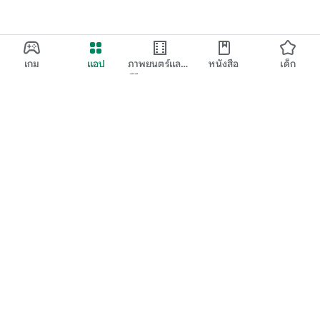
เกม
แอป
ภาพยนตร์และ
หนังสือ
เด็ก
ทีวี
Google Play
Play Pass
Play Points
บัตรของขวัญ
แลก
นโยบายการคืนเงิน