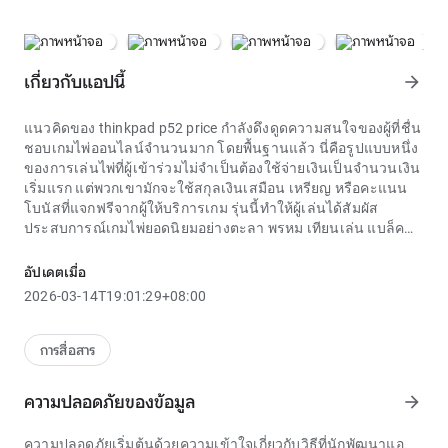
เกี่ยวกับแอปนี้
arrow_forward
แนวคิดของ
thinkpad p52 price
กำลังดึงดูดความสนใจของผู้ที่ชื่น
ชอบเกมไพ่ออนไลน์จำนวนมาก โดยพื้นฐานแล้ว นี่คือรูปแบบหนึ่ง
ของการเล่นไพ่ที่ผู้เข้าร่วมไม่จำเป็นต้องใช้จ่ายเงินเป็นจำนวนเงิน
เริ่มแรก แต่พวกเขามักจะใช้สกุลเงินเสมือน เหรียญ หรือคะแนน
โบนัสที่แจกฟรีจากผู้ให้บริการเกม รุ่นนี้ทำให้ผู้เล่นได้สัมผัส
ประสบการณ์เกมไพ่ยอดนิยมอย่างตะลา พรหม เทียนเล่น แบล็ค
แจ็ค ได้อย่างง่ายดายโดยไม่ต้องกังวลกับการเงินในช่วงแรก นี่เป็น
โอกาสในการฝึกฝนทักษะและเรียนรู้กฎของเกมในสภาพแวดล้อม
อัปเดตเมื่อ
ที่ตึงเครียดน้อยลง
2026-03-14T19:01:29+08:00
ประโยชน์หลักของการเลือกรูปแบบ thinkpad p52 price คือความ
สามารถในการเล่นได้ทุกที่ทุกเวลาบนอุปกรณ์หลายเครื่อง ผู้เล่น
ไม่มีข้อผูกมัดตามเวลาทำการของคาสิโนหรือที่ตั้งทางภูมิศาสตร์
การสื่อสาร
ด้วยสมาร์ทโฟน แท็บเล็ต หรือแล็ปท็อป และการเชื่อมต่อเครือข่าย
ที่เสถียร การเข้าถึง thinkpad p52 price และการเข้าร่วมการเดิม
ความปลอดภัยของข้อมูล
arrow_forward
พันจึงมีความยืดหยุ่นอย่างมาก อย่างไรก็ตาม ความพร้อมใช้งานสูง
นี้ยังต้องอาศัยความรู้สึกควบคุมตนเองจากผู้เข้าร่วมเพื่อหลีกเลี่ยง
ความปลอดภัยเริ่มต้นด้วยความเข้าใจเกี่ยวกับวิธีที่นักพัฒนาแอ